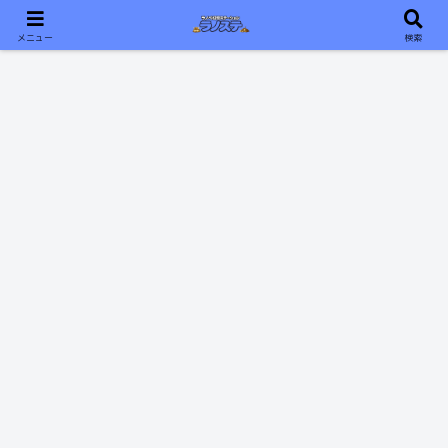
おすすめのライトノベルをあなたに📖ラノステ📖
メニュー
検索