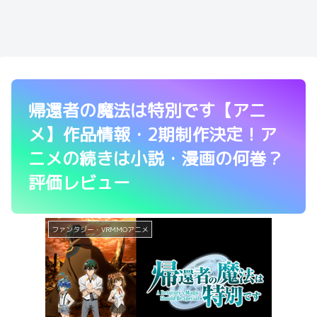
帰還者の魔法は特別です【アニ
メ】作品情報・2期制作決定！ア
ニメの続きは小説・漫画の何巻？
評価レビュー
ファンタジー・VRMMOアニメ