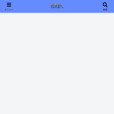
おすすめのライトノベルをあなたに📖ラノステ📖
メニュー
検索