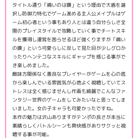
タイトル通り「痛いのは嫌」という理由で大盾を選
択し防御力特化でゲーム進める主人公メイプルはゲ
ーム初心者という事もあり人とは違う自分らしさ全
開のプレイスタイルで攻略していく事でチートスキ
ルを獲得し運営を困らせるほど強くりますが「痛い
の嫌」という可愛らしに反して見た目が少しグロか
ったりヘンテコなスキルにギャップを感じる事がで
き楽しめました。
敵味方関係なく善良なプレイヤーがゲームを心の底
から楽しんでいる雰囲気が心地よく視聴していてス
トレスは全く感じませんし作画も綺麗でこんなファ
ンタジー世界のゲームをしてみたいなと思ってしま
いました。女の子キャラも可愛かったですね。
本作の魅力は沢山ありますがテンポの良さが本当に
素晴らしくバトルシーンも爽快感がありサクッと視
聴する事が可能。