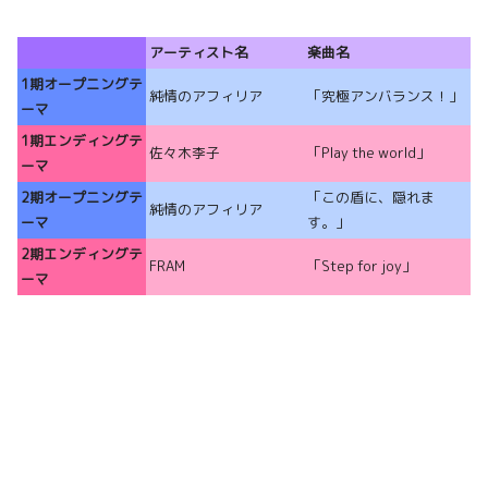
アーティスト名
楽曲名
1期オープニングテ
純情のアフィリア
「究極アンバランス！」
ーマ
1期エンディングテ
佐々木李子
「Play the world」
ーマ
2期オープニングテ
「この盾に、隠れま
純情のアフィリア
ーマ
す。」
2期エンディングテ
FRAM
「Step for joy」
ーマ